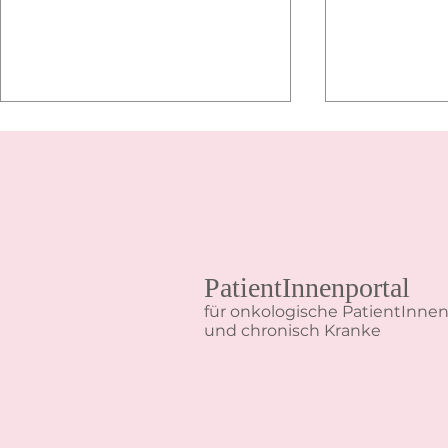
PatientInnenportal
Adipositas – ganzheitlich
19. Mai - Wel
für onkologische PatientInne
therapieren statt Diät
entzündliche
und chronisch Kranke
(CED)