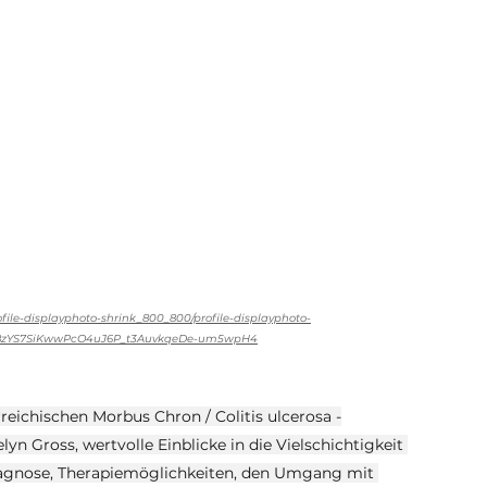
le-displayphoto-shrink_800_800/profile-displayphoto-
S48zYS7SiKwwPcO4uJ6P_t3AuvkqeDe-um5wpH4
rreichischen Morbus Chron / Colitis ulcerosa -
yn Gross, wertvolle Einblicke in die Vielschichtigkeit 
agnose, Therapiemöglichkeiten, den Umgang mit 