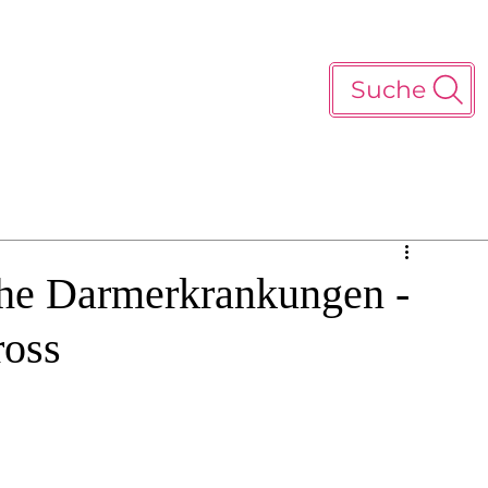
Suche
che Darmerkrankungen -
ross