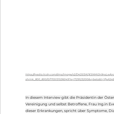
https://media.licdn.com/dms/image/v2/D4D03AQE5NMt3n9nsLw/profi
shrink_800_800/0/1705131536049?e=1729123200&v=beta&t=YfpA
In diesem Interview gibt die Präsidentin der Öste
Vereinigung und selbst Betroffene, Frau Ing.in Evel
dieser Erkrankungen, spricht über Symptome, Di