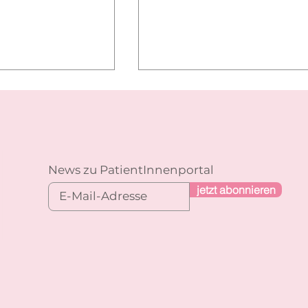
News zu PatientInnenportal
jetzt abonnieren
Makuladegeneration - Intervi
ttag der chronisch-
n
 Darmerkrankungen