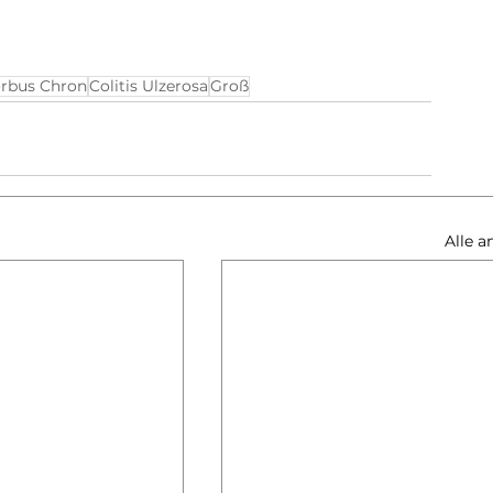
rbus Chron
Colitis Ulzerosa
Groß
Alle a