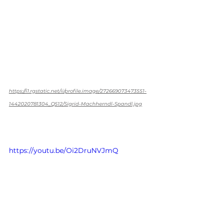
https://i1.rgstatic.net/ii/profile.image/272669073473551-
1442020781304_Q512/Sigrid-Machherndl-Spandl.jpg
https://youtu.be/Oi2DruNVJmQ