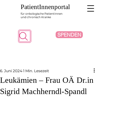
PatientInnenportal
für onkologische PatientInnen
und chronisch Kranke
SPENDEN
Suche
6. Juni 2024
1 Min. Lesezeit
Leukämien – Frau OÄ Dr.in
Sigrid Machherndl-Spandl