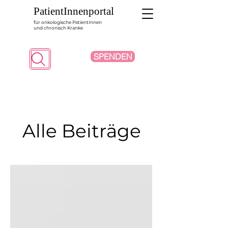
PatientInnenportal
für onkologische PatientInnen
und chronisch Kranke
SPENDEN
Suche
Alle Beiträge