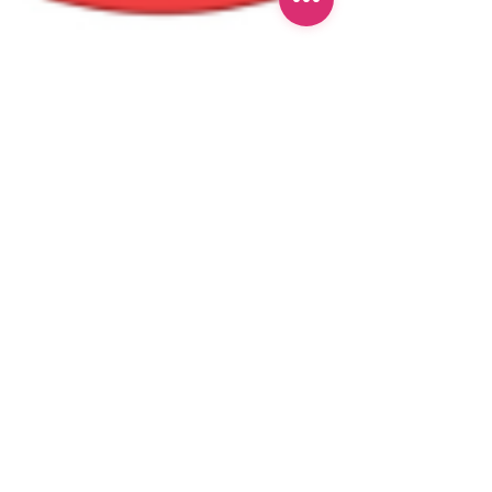
7. Juni
1 Min. Lesezeit
Cholesterin und Herz-
Kreislauf Erkrankungen –
Interview mit Prof.
Krychtiuk
In diesem Interview erklärt MD, PhD,