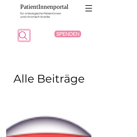
PatientInnenportal
für onkologische PatientInnen
und chronisch Kranke
SPENDEN
Suche
Alle Beiträge