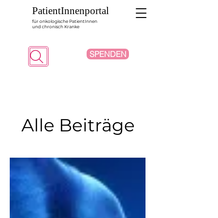
PatientInnenportal
für onkologische PatientInnen
und chronisch Kranke
SPENDEN
Suche
Alle Beiträge