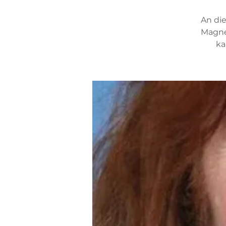
An di
Magne
ka