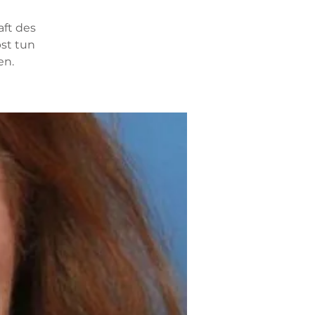
ft des
st tun
en.