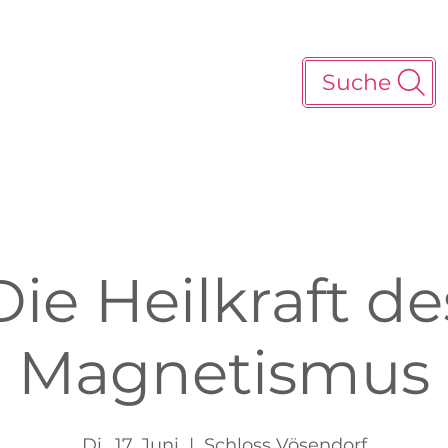
Suche
Die Heilkraft de
Magnetismus
Di., 17. Juni
  |  
Schloss Vösendorf