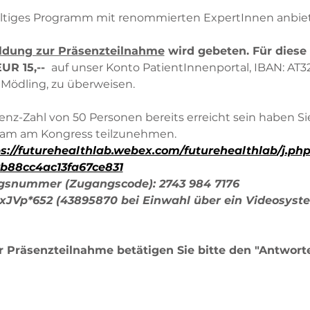
lfältiges Programm mit renommierten ExpertInnen anbie
dung zur Präsenzteilnahme
 wird gebeten. Für diese 
UR 15,-- 
 auf unser Konto PatientInnenportal, IBAN: AT
 Mödling, zu überweisen.
enz-Zahl von 50 Personen bereits erreicht sein haben Sie
ream am Kongress teilzunehmen.  
s://futurehealthlab.webex.com/futurehealthlab/j.php
88cc4ac13fa67ce831
ungsnummer (Zugangscode): 2743 984 7176
xJVp*652 (43895870 bei Einwahl über ein Videosyst
 Präsenzteilnahme betätigen Sie bitte den "Antwort