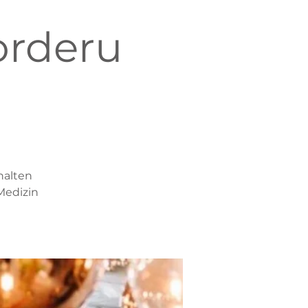
orderu
halten
Medizin