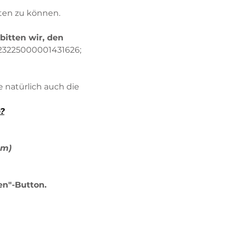
ten zu können.
bitten wir, den 
323225000001431626; 
 natürlich auch die 
?
em)
en"-Button.