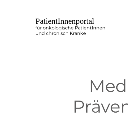
PatientInnenportal
für onkologische PatientInnen
und chronisch Kranke
Medi
Präven