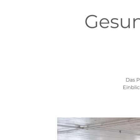
Gesun
Das P
Einbli