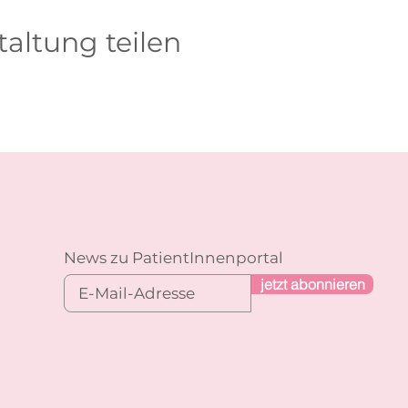
taltung teilen
News zu PatientInnenportal
jetzt abonnieren
n