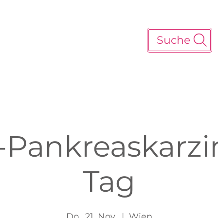
Suche
-Pankreaskarz
Tag
Do., 21. Nov.
  |  
Wien