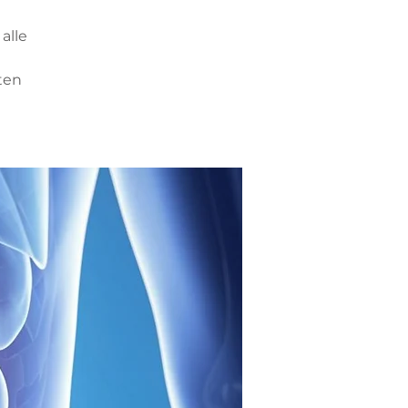
alle
ten