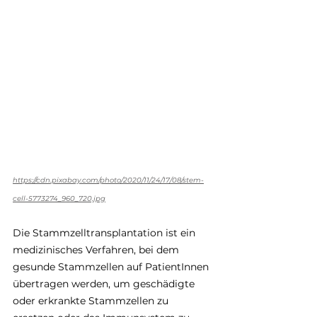
https://cdn.pixabay.com/photo/2020/11/24/17/08/stem-
cell-5773274_960_720.jpg
Die Stammzelltransplantation ist ein 
medizinisches Verfahren, bei dem 
gesunde Stammzellen auf PatientInnen 
übertragen werden, um geschädigte 
oder erkrankte Stammzellen zu 