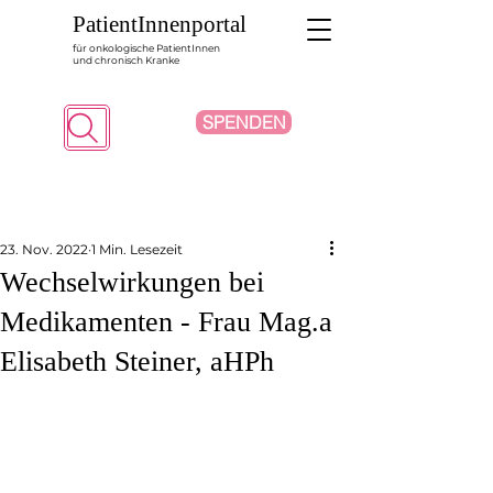
PatientInnenportal
für onkologische PatientInnen
und chronisch Kranke
SPENDEN
Suche
23. Nov. 2022
1 Min. Lesezeit
Wechselwirkungen bei
Medikamenten - Frau Mag.a
Elisabeth Steiner, aHPh