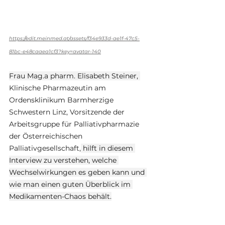
https://edit.meinmed.at/assets/f34e933d-ae1f-47c5-
81bc-e48caaea1cf3?key=avatar-140
Frau Mag.a pharm. Elisabeth Steiner, 
Klinische Pharmazeutin am 
Ordensklinikum Barmherzige 
Schwestern Linz, Vorsitzende der 
Arbeitsgruppe für Palliativpharmazie 
der Österreichischen 
Palliativgesellschaft,
 hilft in diesem 
Interview zu verstehen, welche 
Wechselwirkungen es geben kann und 
wie man einen guten Überblick im 
Medikamenten-Chaos behält.