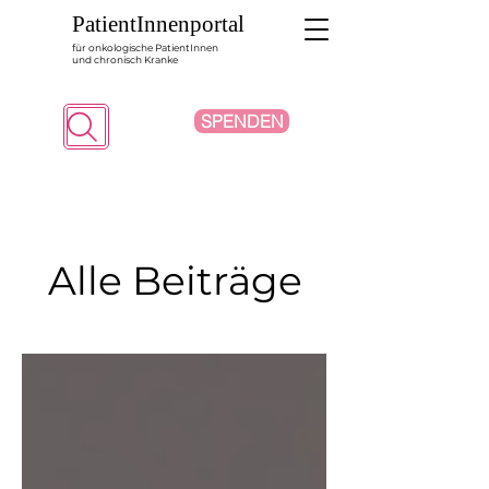
PatientInnenportal
für onkologische PatientInnen
und chronisch Kranke
SPENDEN
Suche
Alle Beiträge