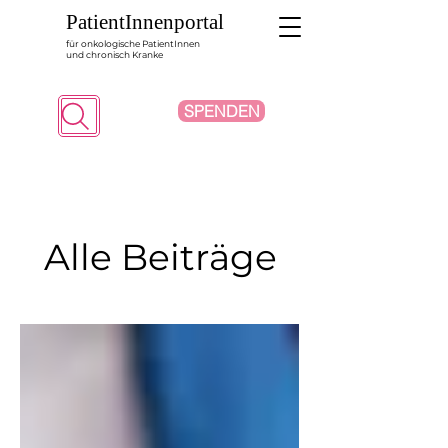
PatientInnenportal
für onkologische PatientInnen
und chronisch Kranke
SPENDEN
Suche
Alle Beiträge