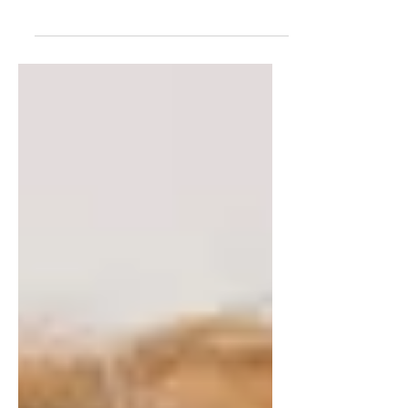
Frau Mag.a Andritsch,
Psychoonkologin, führt in diesem
Interview durch das Thema "Trauer"
und erzählt, wie man Trauernde ...