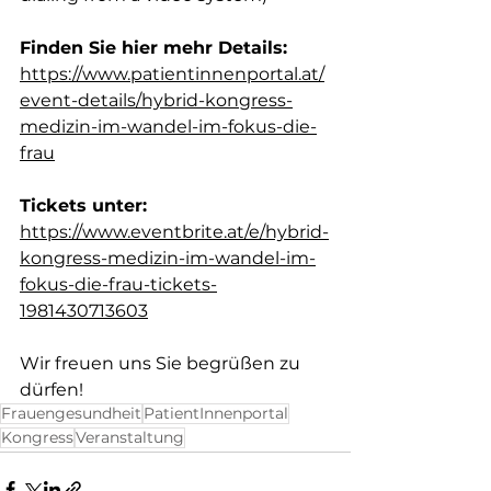
Finden Sie hier mehr Details:
https://www.patientinnenportal.at/
event-details/hybrid-kongress-
medizin-im-wandel-im-fokus-die-
frau
Tickets unter:
https://www.eventbrite.at/e/hybrid-
kongress-medizin-im-wandel-im-
fokus-die-frau-tickets-
1981430713603
Wir freuen uns Sie begrüßen zu 
dürfen!
Frauengesundheit
PatientInnenportal
Kongress
Veranstaltung