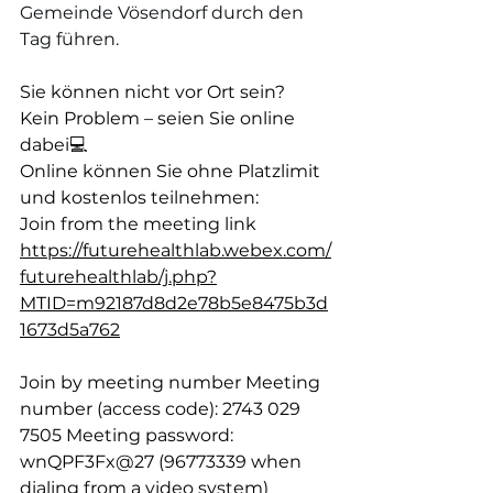
Gemeinde Vösendorf durch den 
Tag führen.
Sie können nicht vor Ort sein?
Kein Problem – seien Sie online 
dabei💻
Online können Sie ohne Platzlimit 
und kostenlos teilnehmen:
Join from the meeting link 
https://futurehealthlab.webex.com/
futurehealthlab/j.php?
MTID=m92187d8d2e78b5e8475b3d
1673d5a762
Join by meeting number Meeting 
number (access code): 2743 029 
7505 Meeting password: 
wnQPF3Fx@27 (96773339 when 
dialing from a video system)