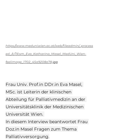
https://www.meduniwien.ac.at/web/fileadmin/_process
ed_/c/7/csm_Eva_Katharina_Masel_MedUni_Wien-
feelimage_1702_45a9208a78.j
pg
Frau Univ. Prof.in DDr.in Eva Masel, 
MSc. ist Leiterin der klinischen 
Abteilung für Palliativmedizin an der 
Universitätsklinik der Medizinischen 
Universität Wien. 
In diesem Interview beantwortet Frau 
Doz.in
 Masel Fragen zum Thema 
Palliativversorgung.