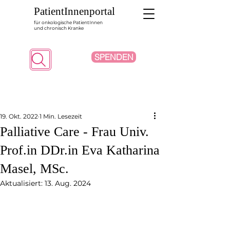
PatientInnenportal
für onkologische PatientInnen
und chronisch Kranke
SPENDEN
Suche
19. Okt. 2022
1 Min. Lesezeit
Palliative Care - Frau Univ.
Prof.in DDr.in Eva Katharina
Masel, MSc.
Aktualisiert:
13. Aug. 2024