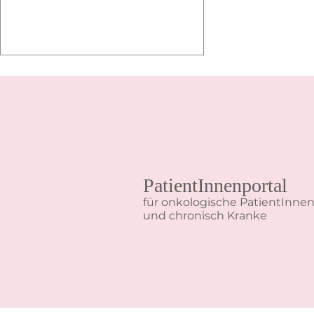
Yoga
PatientInnenportal
für onkologische PatientInne
und chronisch Kranke