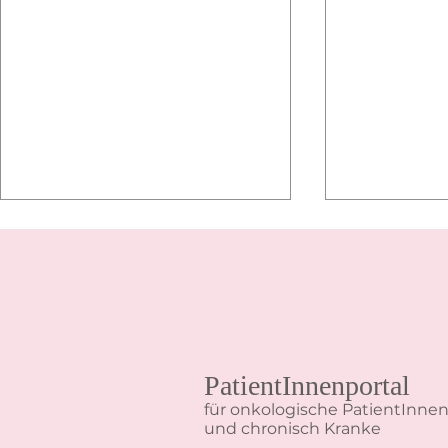
PatientInnenportal
Therapien, Nebenwirkungen und
Darmgesundhe
für onkologische PatientInne
Tipps zum Durchhalten –
Tipps. Inter
und chronisch Kranke
Interview mit Dr.in Andrea
Brendinger