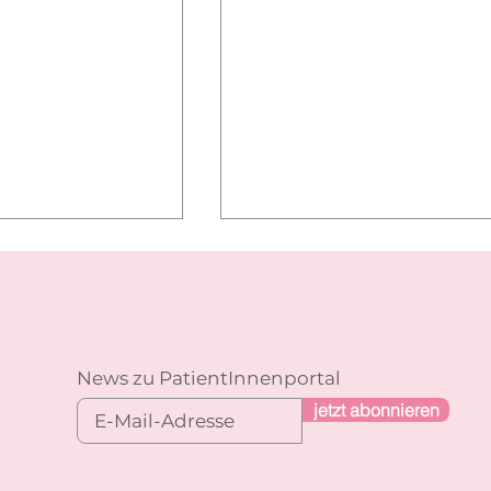
News zu PatientInnenportal
jetzt abonnieren
it – wertvolle
Das weibliche Becken –
n
view mit Bernhard
Interview mit Katharina Melle
MSc.