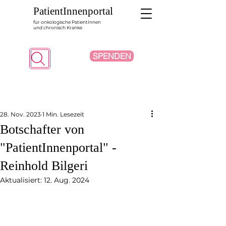
PatientInnenportal
für onkologische PatientInnen
und chronisch Kranke
SPENDEN
Suche
28. Nov. 2023
1 Min. Lesezeit
Botschafter von
"PatientInnenportal" -
Reinhold Bilgeri
Aktualisiert:
12. Aug. 2024