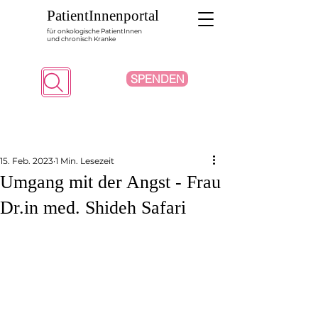
PatientInnenportal
für onkologische PatientInnen
und chronisch Kranke
SPENDEN
Suche
15. Feb. 2023
1 Min. Lesezeit
Umgang mit der Angst - Frau
Dr.in med. Shideh Safari