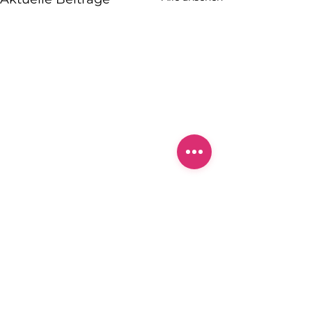
PatientInnenportal
für onkologische PatientInnen
und chronisch Kranke