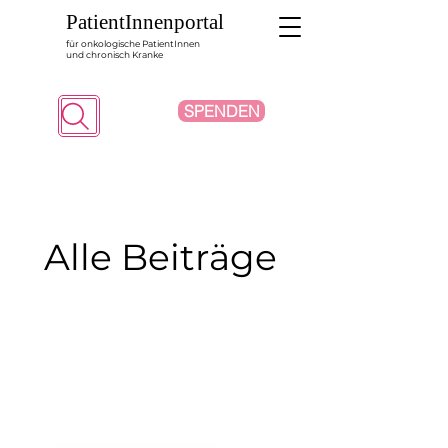
PatientInnenportal
für onkologische PatientInnen
und chronisch Kranke
SPENDEN
Suche
Alle Beiträge