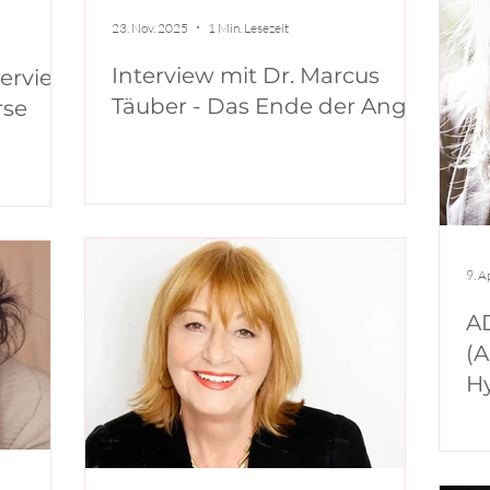
23. Nov. 2025
1 Min. Lesezeit
Interview mit Dr. Marcus
terview
Täuber - Das Ende der Angst
rse
9. A
A
(A
Hy
Frau Mag.a 
M