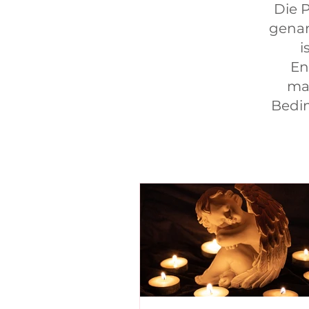
Die 
genan
i
En
ma
Bedin