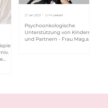
27. Jan. 2023
1 Min. Lesezeit
Psychoonkologische
Unterstützung von Kindern
und Partnern - Frau Mag.a
spiele
Theresia Rosner-Seifert
niv.
ie