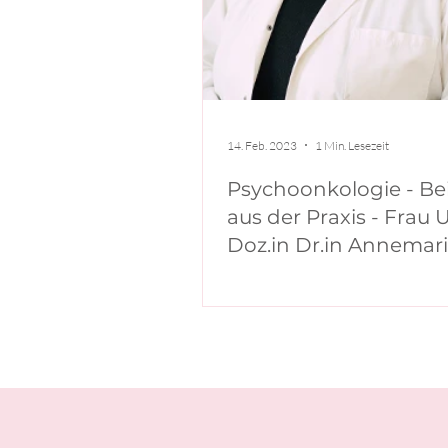
14. Feb. 2023
1 Min. Lesezeit
Psychoonkologie - Bei
aus der Praxis - Frau U
Doz.in Dr.in Annemar
Schratter-Sehn