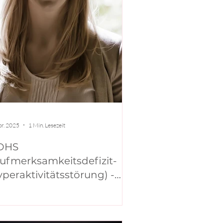
pr. 2025
1 Min. Lesezeit
DHS
ufmerksamkeitsdefizit-
peraktivitätsstörung) -
Theresa Hornich,
Sc