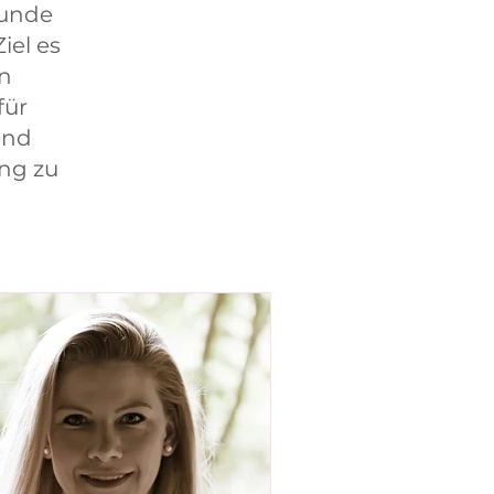
kunde
iel es
en
für
und
ng zu