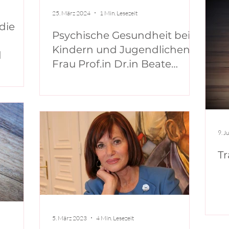
25. März 2024
1 Min. Lesezeit
die
Psychische Gesundheit bei
Kindern und Jugendlichen –
d
Frau Prof.in Dr.in Beate
Wimmer-Puchinger
9. J
Tr
5. März 2023
4 Min. Lesezeit