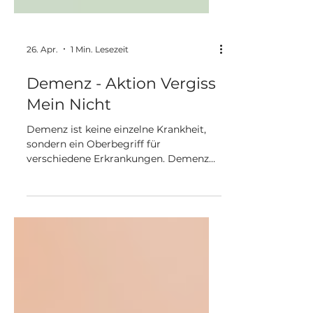
26. Apr.
1 Min. Lesezeit
Demenz - Aktion Vergiss
Mein Nicht
Demenz ist keine einzelne Krankheit,
sondern ein Oberbegriff für
verschiedene Erkrankungen. Demenz
ist ein Syndrom, das durch
verschiedene Erkrankungen des
Gehirns verursacht wird und zu einem
fortschreitenden Verlust geistiger
Fähigkeiten führt. Betroffen sein
können insbesondere Gedächtnis,
Denken, Orientierung, Sprache und
Urteilsvermögen. Diese Veränderungen